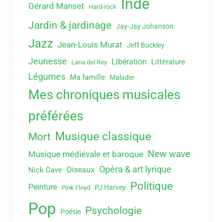
Indé
Gérard Manset
Hard-rock
Jardin & jardinage
Jay-Jay Johanson
Jazz
Jean-Louis Murat
Jeff Buckley
Jeunesse
Libération
Littérature
Lana del Rey
Légumes
Ma famille
Maladie
Mes chroniques musicales
préférées
Musique classique
Mort
New wave
Musique médiévale et baroque
Opéra & art lyrique
Oiseaux
Nick Cave
Politique
Peinture
PJ Harvey
Pink Floyd
Pop
Psychologie
Poésie