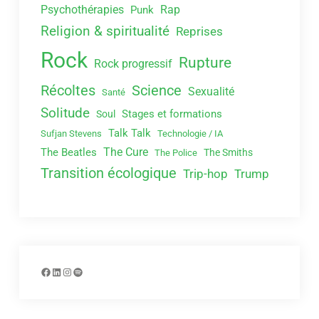
Psychothérapies
Rap
Punk
Religion & spiritualité
Reprises
Rock
Rupture
Rock progressif
Récoltes
Science
Sexualité
Santé
Solitude
Stages et formations
Soul
Talk Talk
Sufjan Stevens
Technologie / IA
The Cure
The Beatles
The Smiths
The Police
Transition écologique
Trip-hop
Trump
Facebook
LinkedIn
Instagram
Spotify