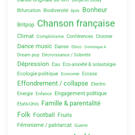
Benjamin Biolay
Bonheur
Bifurcation
Biodiversité
Björk
Chanson française
Britpop
Climat
Conférences
Crooner
Complotisme
Dance music
Danse
Disco
Dominique A
Dream pop
Décroissance / Sobriété
Dépression
Eau
Eco-anxiété & solastalgie
Ecologie politique
Ecosse
Economie
Effondrement / collapse
Electro
Engagement politique
Energie
Enfance
Famille & parentalité
Etats-Unis
Folk
Football
Fruits
Féminisme / patriarcat
Guerre