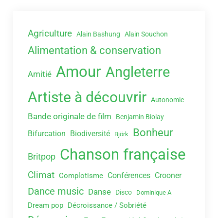
Agriculture
Alain Bashung
Alain Souchon
Alimentation & conservation
Amour
Angleterre
Amitié
Artiste à découvrir
Autonomie
Bande originale de film
Benjamin Biolay
Bonheur
Bifurcation
Biodiversité
Björk
Chanson française
Britpop
Climat
Conférences
Crooner
Complotisme
Dance music
Danse
Disco
Dominique A
Dream pop
Décroissance / Sobriété