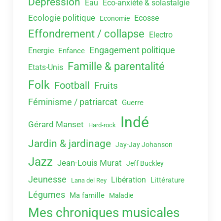
Dépression
Eau
Eco-anxiété & solastalgie
Ecologie politique
Ecosse
Economie
Effondrement / collapse
Electro
Engagement politique
Energie
Enfance
Famille & parentalité
Etats-Unis
Folk
Football
Fruits
Féminisme / patriarcat
Guerre
Indé
Gérard Manset
Hard-rock
Jardin & jardinage
Jay-Jay Johanson
Jazz
Jean-Louis Murat
Jeff Buckley
Jeunesse
Libération
Littérature
Lana del Rey
Légumes
Ma famille
Maladie
Mes chroniques musicales