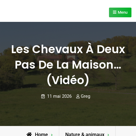
Skip
to
Menu
content
Les Chevaux À Deux
Pas De La Maison…
(vidéo)
11 mai 2026
Greg
Home
Nature & animaux