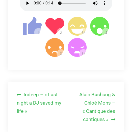
Navigation
Indeep – « Last
Alain Bashung &
de
night a DJ saved my
Chloé Mons –
life »
« Cantique des
l’article
cantiques »