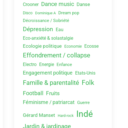
Dance music
Danse
Crooner
Dream pop
Disco
Dominique A
Décroissance / Sobriété
Dépression
Eau
Eco-anxiété & solastalgie
Ecologie politique
Ecosse
Economie
Effondrement / collapse
Electro
Energie
Enfance
Engagement politique
Etats-Unis
Folk
Famille & parentalité
Football
Fruits
Féminisme / patriarcat
Guerre
Indé
Gérard Manset
Hard-rock
Jardin & jardinage