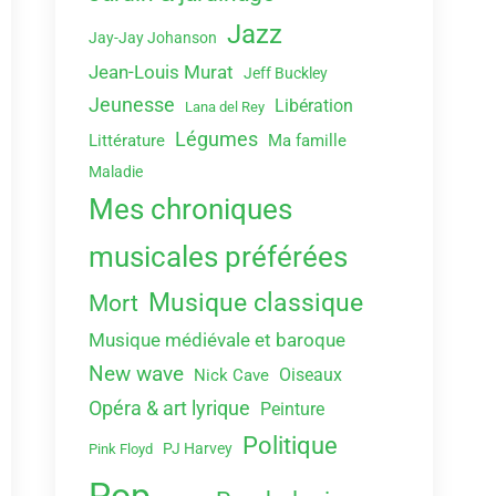
Jazz
Jay-Jay Johanson
Jean-Louis Murat
Jeff Buckley
Jeunesse
Libération
Lana del Rey
Légumes
Littérature
Ma famille
Maladie
Mes chroniques
musicales préférées
Musique classique
Mort
Musique médiévale et baroque
New wave
Oiseaux
Nick Cave
Opéra & art lyrique
Peinture
Politique
PJ Harvey
Pink Floyd