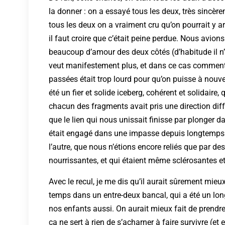
la donner : on a essayé tous les deux, très sincère
tous les deux on a vraiment cru qu’on pourrait y ar
il faut croire que c’était peine perdue. Nous avions
beaucoup d’amour des deux côtés (d’habitude il n’y 
veut manifestement plus, et dans ce cas comment 
passées était trop lourd pour qu’on puisse à nouv
été un fier et solide iceberg, cohérent et solidaire, q
chacun des fragments avait pris une direction diffé
que le lien qui nous unissait finisse par plonger
était engagé dans une impasse depuis longtemps d
l’autre, que nous n’étions encore reliés que par d
nourrissantes, et qui étaient même sclérosantes et
Avec le recul, je me dis qu’il aurait sûrement mieux
temps dans un entre-deux bancal, qui a été un long
nos enfants aussi. On aurait mieux fait de prendre a
ça ne sert à rien de s’acharner à faire survivre (e