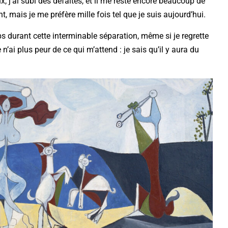
x, j’ai subi des défaites, et il me reste encore beaucoup de
, mais je me préfère mille fois tel que je suis aujourd’hui.
s durant cette interminable séparation, même si je regrette
e n’ai plus peur de ce qui m’attend : je sais qu’il y aura du