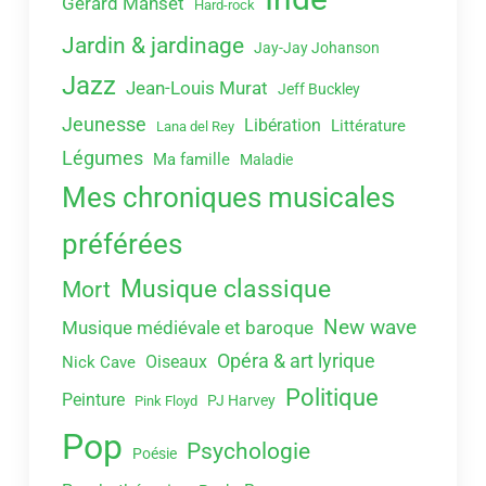
Gérard Manset
Hard-rock
Jardin & jardinage
Jay-Jay Johanson
Jazz
Jean-Louis Murat
Jeff Buckley
Jeunesse
Libération
Littérature
Lana del Rey
Légumes
Ma famille
Maladie
Mes chroniques musicales
préférées
Musique classique
Mort
New wave
Musique médiévale et baroque
Opéra & art lyrique
Oiseaux
Nick Cave
Politique
Peinture
PJ Harvey
Pink Floyd
Pop
Psychologie
Poésie