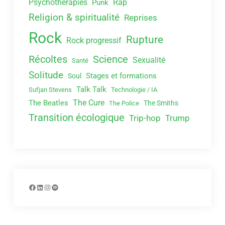
Psychothérapies
Rap
Punk
Religion & spiritualité
Reprises
Rock
Rupture
Rock progressif
Récoltes
Science
Sexualité
Santé
Solitude
Stages et formations
Soul
Talk Talk
Sufjan Stevens
Technologie / IA
The Cure
The Beatles
The Smiths
The Police
Transition écologique
Trip-hop
Trump
Facebook
LinkedIn
Instagram
Spotify