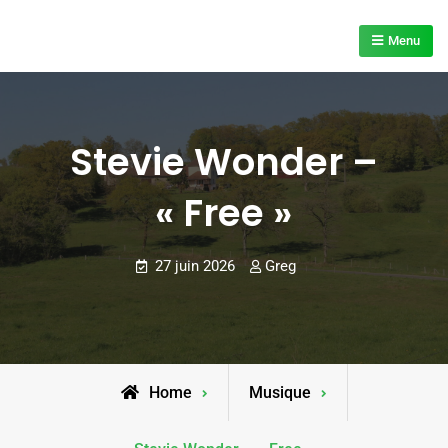
Skip
to
Menu
content
Stevie Wonder –
« Free »
27 juin 2026
Greg
Home
Musique