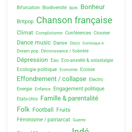
Bonheur
Bifurcation
Biodiversité
Björk
Chanson française
Britpop
Climat
Conférences
Crooner
Complotisme
Dance music
Danse
Disco
Dominique A
Dream pop
Décroissance / Sobriété
Dépression
Eau
Eco-anxiété & solastalgie
Ecologie politique
Ecosse
Economie
Effondrement / collapse
Electro
Engagement politique
Energie
Enfance
Famille & parentalité
Etats-Unis
Folk
Football
Fruits
Féminisme / patriarcat
Guerre
Indé